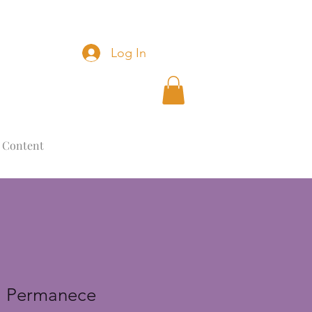
Log In
 Content
, Permanece