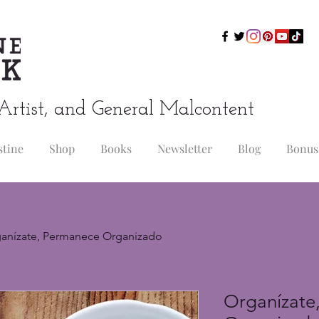
Artist, and General Malcontent
stine
Shop
Books
Newsletter
Blog
Bonus
anízate, Permanece Organizado
Organízate