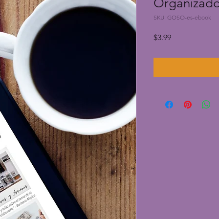
Organizad
SKU: GOSO-es-ebook
Price
$3.99