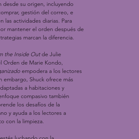
en desde su origen, incluyendo 
comprar, gestión del correo, e 
n las actividades diarias. Para 
por mantener el orden después de 
strategias marcan la diferencia.
m the Inside Out
 de Julie 
l Orden de Marie Kondo, 
ganizado
 empodera a los lectores 
in embargo, Shuck ofrece más 
daptadas a habitaciones y 
u enfoque compasivo también 
prende los desafíos de la 
o y ayuda a los lectores a 
to con la limpieza.
estés luchando con la 