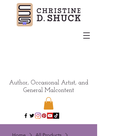
Author, Occasional Artist, and
General Malcontent
Home
All Products